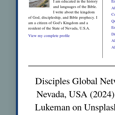
En
I am educated in the history
and languages of the Bible.
Ab
I write about the kingdom
Co
of God, discipleship, and Bible prophecy. I
Qu
am a citizen of God's Kingdom and a
En
resident of the State of Nevada, U.S.A.
Di
View my complete profile
Al
Al
Disciples Global Net
Nevada, USA (2024).
Lukeman on Unsplas