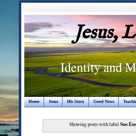
Jesus, 
Identity and M
Home
Jesus
His Story
Good News
Teachi
Sus En
Showing posts with label