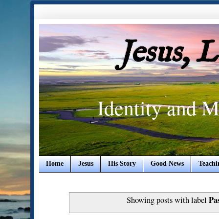
Jesus, 
Identity and M
Home
Jesus
His Story
Good News
Teachi
Pa
Showing posts with label