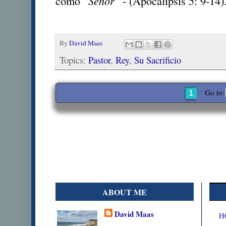
como “
Señor
” - (Apocalipsis 5: 9-14)
By
David Maas
Topics:
Pastor
,
Rey
,
Su Sacrificio
Go to:
1
ABOUT ME
David Maas
H