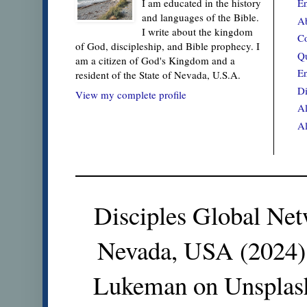
En
I am educated in the history
and languages of the Bible.
Ab
I write about the kingdom
Co
of God, discipleship, and Bible prophecy. I
Qu
am a citizen of God's Kingdom and a
En
resident of the State of Nevada, U.S.A.
Di
View my complete profile
Al
Al
Disciples Global Net
Nevada, USA (2024).
Lukeman on Unsplas