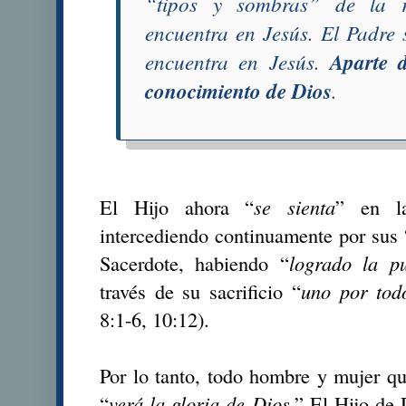
“
tipos y sombras
” de la r
encuentra en Jesús. El Padre 
encuentra en Jesús.
Aparte 
conocimiento de Dios
.
El Hijo ahora “
se sienta
” en l
intercediendo continuamente por sus 
Sacerdote, habiendo “
logrado la p
través de su sacrificio “
uno por tod
8:1-6, 10:12).
Por lo tanto, todo hombre y mujer qu
“
verá la gloria de Dios
.” El Hijo de 