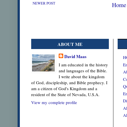
NEWER POST
Home
ABOUT ME
David Maas
H
En
I am educated in the history
and languages of the Bible.
Ab
I write about the kingdom
Co
of God, discipleship, and Bible prophecy. I
Qu
am a citizen of God's Kingdom and a
En
resident of the State of Nevada, U.S.A.
Di
View my complete profile
Al
Al