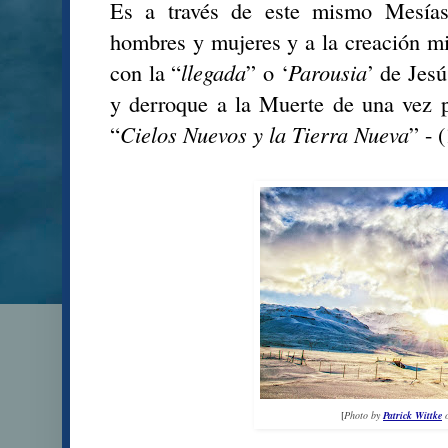
Es a través de este mismo Mesías
hombres y mujeres y a la creación m
con la “
llegada
” o ‘
Parousia
’ de Jes
y derroque a la Muerte de una vez p
“
Cielos Nuevos y la Tierra Nueva
” - 
[
Photo by
Patrick Wittke
o