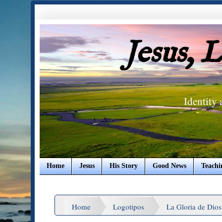
Jesus, 
Identity
Home
Jesus
His Story
Good News
Teachi
Home
Logotipos
La Gloria de Dios